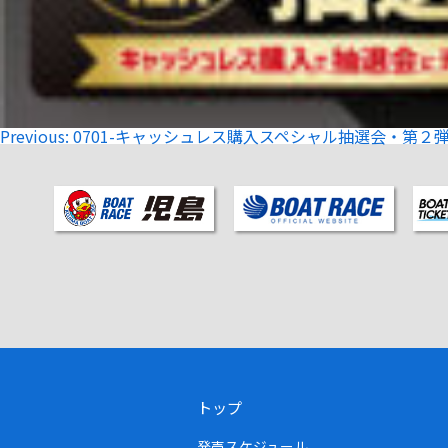
投
Previous:
0701-キャッシュレス購入スペシャル抽選会・第２弾
稿
ナ
ビ
ゲ
ー
シ
ョ
ン
トップ
発売スケジュール