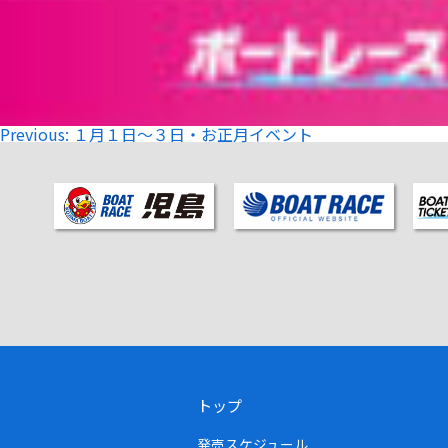
投
Previous:
１月１日～３日・お正月イベント
稿
ナ
ビ
ゲ
ー
シ
ョ
ン
トップ
発売スケジュール