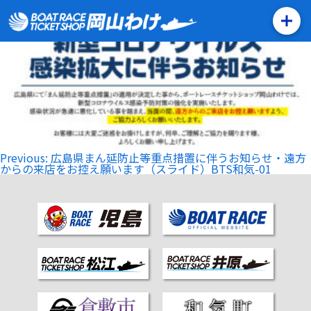
広島県まん延防止等重点措置に伴うお知らせ・遠方からの来店
をお控え願います（スライド）BTS和気-01
投
Previous:
広島県まん延防止等重点措置に伴うお知らせ・遠方
稿
からの来店をお控え願います（スライド）BTS和気-01
ナ
ビ
ゲ
ー
シ
ョ
ン