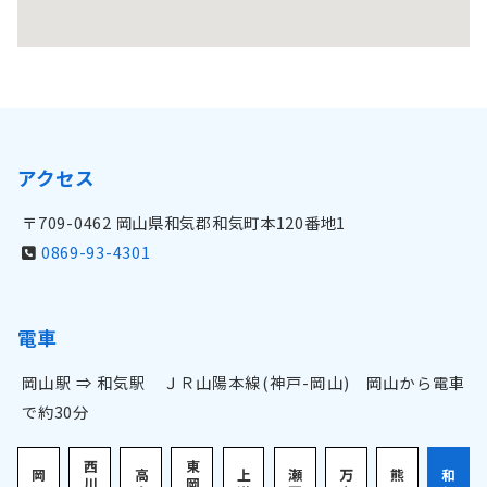
アクセス
〒709-0462 岡山県和気郡和気町本120番地1
0869-93-4301
電車
岡山駅 ⇒ 和気駅 ＪＲ山陽本線(神戸-岡山) 岡山から電車
で約30分
西
東
岡
高
上
瀬
万
熊
和
川
岡