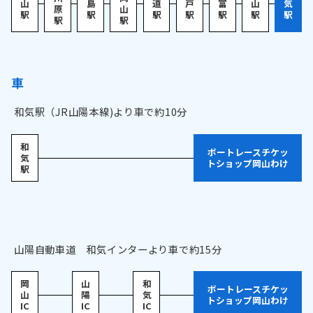
山
島
道
戸
富
山
気
原
山
駅
駅
駅
駅
駅
駅
駅
駅
駅
車
和気駅（JR山陽本線)より車で約10分
和
ボートレースチケッ
気
トショップ岡山わけ
駅
山陽自動車道 和気インターより車で約15分
岡
山
和
ボートレースチケッ
山
陽
気
トショップ岡山わけ
IC
IC
IC