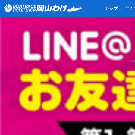
第1＆第3＆第5火曜日・LINE＠お友達限定抽選会（スライド）-
トップ
発売