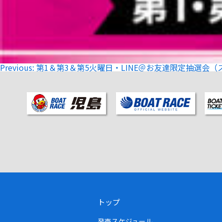
投
Previous:
第1＆第3＆第5火曜日・LINE＠お友達限定抽選会（ス
稿
ナ
ビ
ゲ
ー
シ
ョ
ン
トップ
発売スケジュール