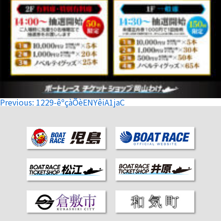
投
Previous:
1229-êºçàÕèENYêiA1jaC
稿
ナ
ビ
ゲ
ー
シ
ョ
ン