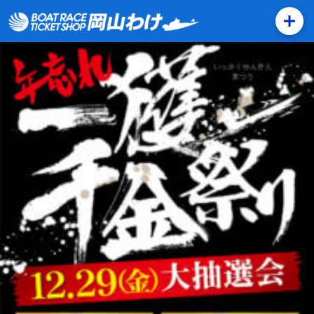
1229-êºçàÕèENYêiA1jaC