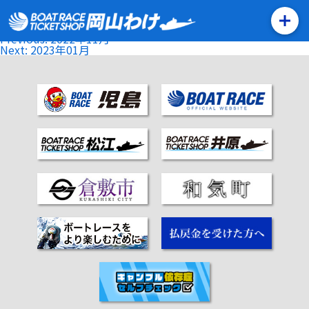
2022年12月
Posted on
2022年11月29日
by
malm_okayamawake
Posted in
未分類
投
Previous:
2022年11月
稿
Next:
2023年01月
ナ
ビ
ゲ
ー
シ
ョ
ン