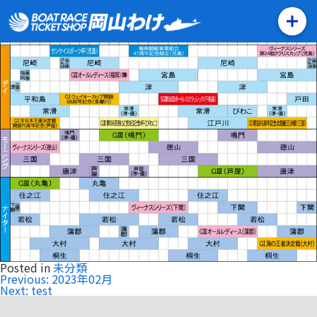
2023年03月
Posted on
2022年12月9日
by
malm_okayamawake
Posted in
未分類
投
Previous:
2023年02月
稿
Next:
test
ナ
ビ