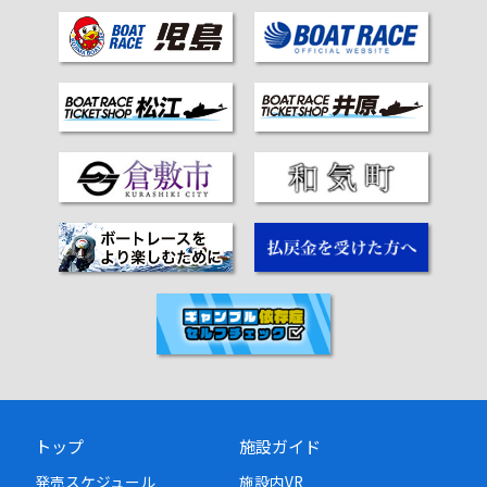
ゲ
ー
シ
ョ
ン
トップ
施設ガイド
発売スケジュール
施設内VR