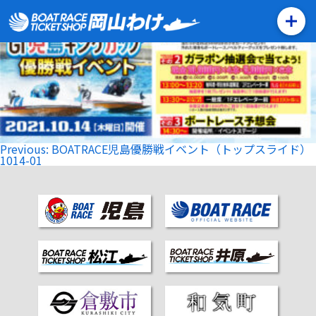
BOATRACE児島優勝戦イベント（トップスライド）1014-01
投
Previous:
BOATRACE児島優勝戦イベント（トップスライド）
稿
1014-01
ナ
ビ
ゲ
ー
シ
ョ
ン