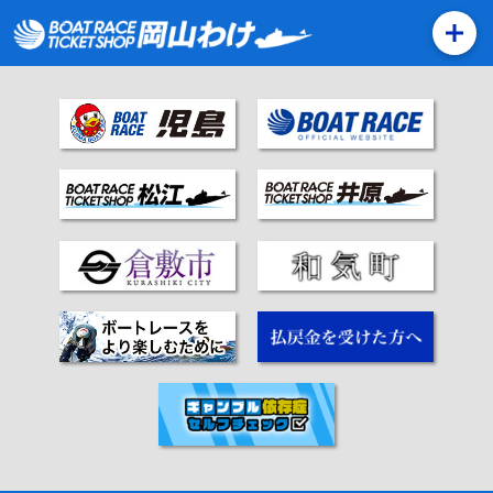
特別有料席価格改定でさらに遊びやすく！
投
Previous:
７/１～有料席料金改定のご案内
稿
Next:
マスク着用の考え方の見直し等について
ナ
ビ
ゲ
ー
シ
ョ
ン