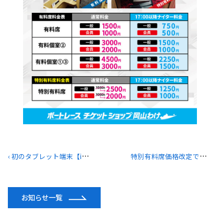
‹
初のタブレット端末【i-boat】特別有料席に導入！
特
別有料席価格改定でさらに遊びやすく！ ›
お知らせ一覧