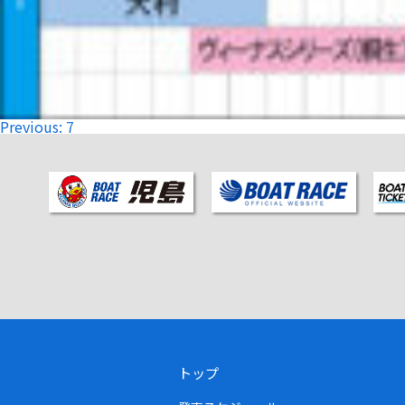
投
Previous:
7
稿
ナ
ビ
ゲ
ー
シ
ョ
ン
トップ